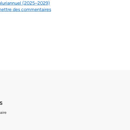
 pluriannuel (2025–2029)
mettre des commentaires
S
aire